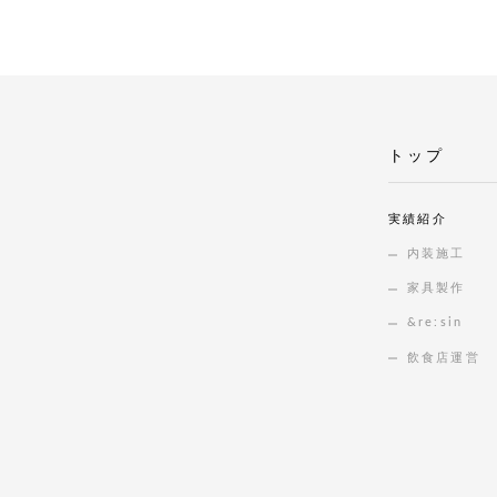
トップ
実績紹介
内装施工
家具製作
&re:sin
飲食店運営