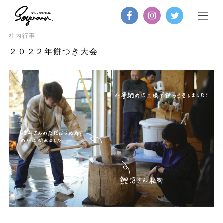
社内行事
２０２２年餅つき大会