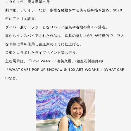
１９９１年、鹿児島県出身
劇作家、デザイナーなど、多様な経験をする傍ら絵を描き溜め、2020
年にアトリエ設立。
ダイバー兼サーファーとなりハワイ諸島や各地の島々へ滞在。
海からインスパイアされた作品は、絵具の盛り上がりが特徴的で、巨大
な筆跡は帚を使用し書道家のように仕上げる。
音楽とコラボしたライブペイント等も行う。
主な展示は、「Love Water -下濵美久展」(銀座石川画廊)や
「WHAT CAFE POP UP SHOW with 100 ART WORKS 」(WHAT CAF
E)など。